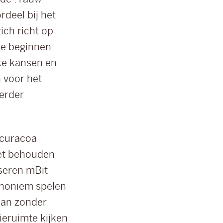
rdeel bij het
ich richt op
te beginnen.
ke kansen en
n voor het
erder
 curacoa
Het behouden
iseren mBit
anoniem spelen
gaan zonder
ieruimte kijken