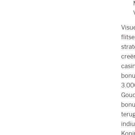
Visu
flit
stra
creë
casi
bonu
3.00
Goud
bonu
terug
indi
Koni