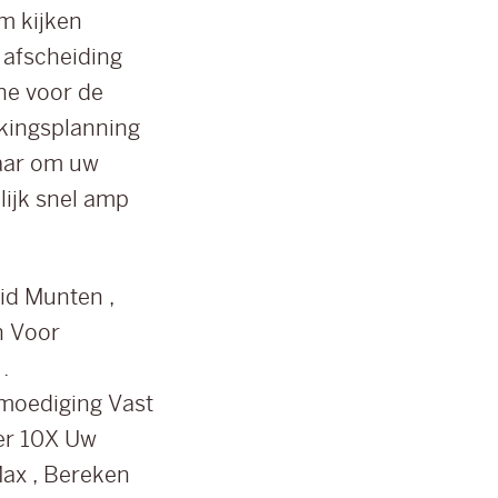
om kijken
 afscheiding
ne voor de
rkingsplanning
naar om uw
lijk snel amp
id Munten ,
n Voor
.
nmoediging Vast
er 10X Uw
ax , Bereken