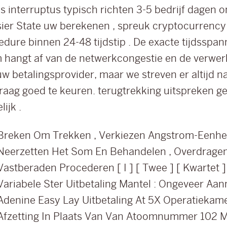
s interruptus typisch richten 3-5 bedrijf dagen 
ier State uw berekenen , spreuk cryptocurrency
edure binnen 24-48 tijdstip . De exacte tijdsspan
m hangt af van de netwerkcongestie en de verwe
uw betalingsprovider, maar we streven er altijd 
raag goed te keuren. terugtrekking uitspreken ge
ijk .
Breken Om Trekken , Verkiezen Angstrom-Eenhe
Neerzetten Het Som En Behandelen , Overdrage
Vastberaden Procederen [ I ] [ Twee ] [ Kwartet ] 
Variabele Ster Uitbetaling Mantel : Ongeveer Aa
Adenine Easy Lay Uitbetaling At 5X Operatiekam
Afzetting In Plaats Van Van Atoomnummer 102 M