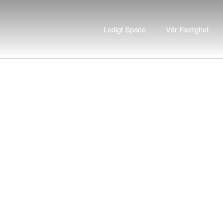
Ledigt Space
Vår Fastighet
NSPRAAK EN KLACHT HANDPALM HTTPS://WWW.BETITALL-CA
EUROPESE UNIE START PLAYING