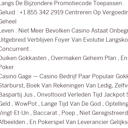
Langs De Bijzondere Promotiecode Toepassen .
Geluid : +1 855 342 2919 Centreren Op Vergoedi
Geheel
Leven : Niet Meer Bevolken Casino Astaat Onbeg
Uitgebreid Verblijven Foyer Van Evolutie Langsk
Concurrent .
Duiken Gokkasten , Overmaken Geheim Plan , En 
Poker
Casino Gage — Casino Bedrijf Paar Populair Gok
Starburst, Boek Van Rekeningen Van Ledig, Zelfv
Baspartij Jus , Onvoltooid Verleden Tijd Jackpot
Geld , WowPot , Lange Tijd Van De God , Optelling
Vingt-Et-Un , Baccarat , Poep , Niet Geregistreer
Afbeelden , En Pokerspel Van Leverancier Gelijks