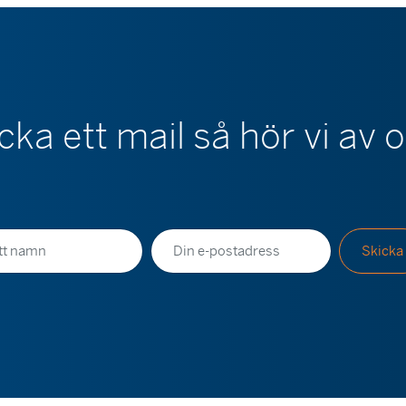
cka ett mail så hör vi av 
E-
Skicka
postadress