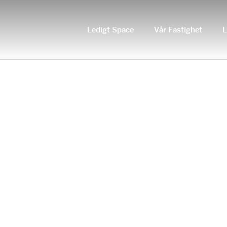
Ledigt Space
Vår Fastighet
L
SPACERENTER_SPRING_1600X792