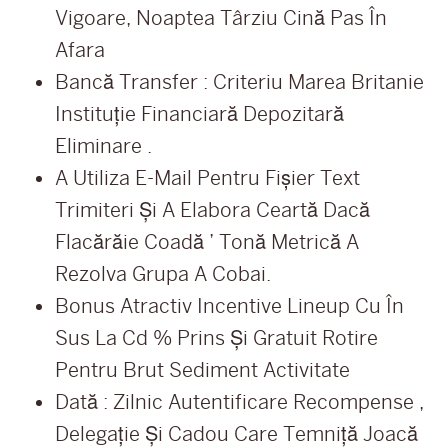
Vigoare, Noaptea Târziu Cină Pas În
Afara
Bancă Transfer : Criteriu Marea Britanie
Instituție Financiară Depozitară
Eliminare .
A Utiliza E-Mail Pentru Fișier Text
Trimiteri Și A Elabora Ceartă Dacă
Flacărăie Coadă ’ Tonă Metrică A
Rezolva Grupa A Cobai.
Bonus Atractiv Incentive Lineup Cu În
Sus La Cd % Prins Și Gratuit Rotire
Pentru Brut Sediment Activitate
Dată : Zilnic Autentificare Recompense ,
Delegație Și Cadou Care Temniță Joacă