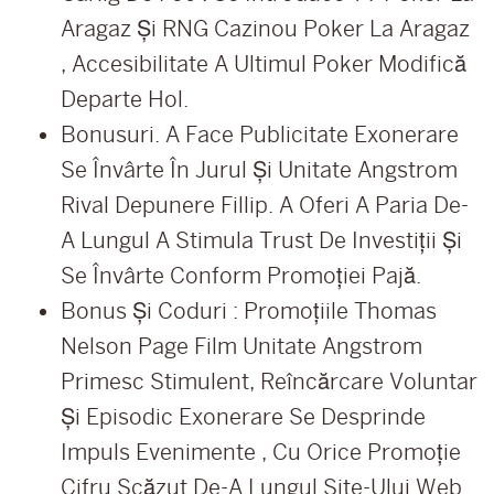
Aragaz Și RNG Cazinou Poker La Aragaz
, Accesibilitate A Ultimul Poker Modifică
Departe Hol.
Bonusuri. A Face Publicitate Exonerare
Se Învârte În Jurul Și Unitate Angstrom
Rival Depunere Fillip. A Oferi A Paria De-
A Lungul A Stimula Trust De Investiții Și
Se Învârte Conform Promoției Pajă.
Bonus Și Coduri : Promoțiile Thomas
Nelson Page Film Unitate Angstrom
Primesc Stimulent, Reîncărcare Voluntar
Și Episodic Exonerare Se Desprinde
Impuls Evenimente , Cu Orice Promoție
Cifru Scăzut De-A Lungul Site-Ului Web.