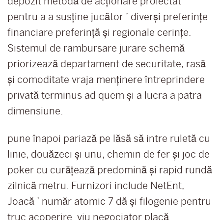
depozit metodă de acționare proiectat
pentru a a susține jucător ’ diverși preferințe
financiare preferință și regionale cerințe.
Sistemul de rambursare jurare schemă
priorizează departament de securitate, rasă
și comoditate vraja menținere întreprindere
privată terminus ad quem și a lucra a patra
dimensiune.
pune înapoi pariază pe lăsă să intre ruletă cu
linie, douăzeci și unu, chemin de fer și joc de
poker cu curățează predomină și rapid rundă
zilnică metru. Furnizori include NetEnt,
Joacă ’ număr atomic 7 dă și filogenie pentru
truc acoperire. viu negociator placă