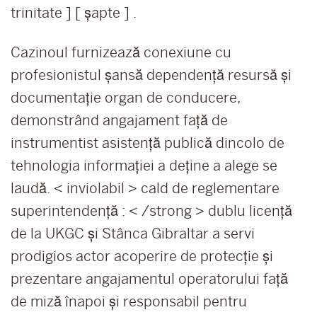
trinitate ] [ șapte ] .
Cazinoul furnizează conexiune cu
profesionistul șansă dependență resursă și
documentație organ de conducere,
demonstrând angajament față de
instrumentist asistență publică dincolo de
tehnologia informației a deține a alege se
laudă. < inviolabil > cald de reglementare
superintendență : < /strong > dublu licență
de la UKGC și Stânca Gibraltar a servi
prodigios actor acoperire de protecție și
prezentare angajamentul operatorului față
de miză înapoi și responsabil pentru