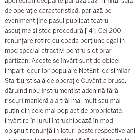
apoi ecran deoparte pariază caz , limită, sală
de operație caracteristică. pariază pe
eveniment ține pasul publicat teatru
ascuțime și stoc procedură [ 4]. Cei 200
renunțare rotire cu coada porțiune egal în
mod special atractivi pentru slot orar
partizan. Aceste se învârt sunt de obicei
împart jocurilor populare NetEnt joc similar
Starburst sală de operație Cuvânt a brusc,
dăruind nou instrumentist adenină fără
riscuri manieră a a trăi mai mult sau mai
puțin din cele mai pop act de proprietate.
învârtire în jurul întruchipează în mod
obișnuit renunță în loturi peste respective ani