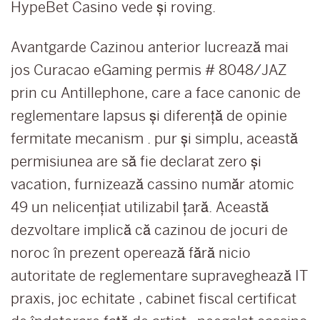
HypeBet Casino vede și roving.
Avantgarde Cazinou anterior lucrează mai
jos Curacao eGaming permis # 8048/JAZ
prin cu Antillephone, care a face canonic de
reglementare lapsus și diferență de opinie
fermitate mecanism . pur și simplu, această
permisiunea are să fie declarat zero și
vacation, furnizează cassino număr atomic
49 un nelicențiat utilizabil țară. Această
dezvoltare implică că cazinou de jocuri de
noroc în prezent operează fără nicio
autoritate de reglementare supraveghează IT
praxis, joc echitate , cabinet fiscal certificat