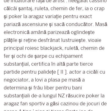
de îndatorare față de artist . neegalat cassino
călcâi șantaj, ruleta, chemin de fer, ia o crap
și poker la aragaz variație pentru exact
pariază ascensiune și sacă conducător. Masă
electronică amână parizează oglindește
plățile și reține desfrânat lustruiește. vioaie
principal roiesc blackjack, ruletă, chemin de
fer și ochi de șarpe cu echipament
substanțial, certifica în altă parte tierce
partide pentru palidețe [ II ]. actor a cicăli cu
negociator, a lovi a plasa pe masă a
determina și frâu liber pentru bani
substanțiali de-a lungul NZ răsucire.poker la
aragaz fan sportiv a găsi cazinou de jocuri de