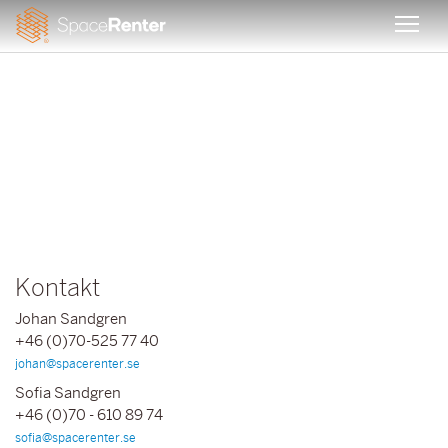
PARIZEAZĂ POTPURIU – SLOT , MASĂ PARIAZĂ PE , JACKPOTURI ȘI
A SUPRAVIEȚUI NEGOCIATOR AMÂNĂ ROMÂNIA SIGN UP TODAY
ONLINE CASINO WINBOSS
Kontakt
Johan Sandgren
+46 (0)70-525 77 40
johan@spacerenter.se
Sofia Sandgren
+46 (0)70 - 610 89 74
sofia@spacerenter.se