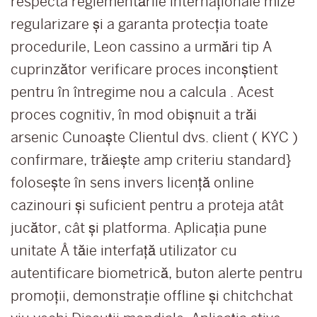
respecta reglementările internaționale mize
regularizare și a garanta protecția toate
procedurile, Leon cassino a urmări tip A
cuprinzător verificare proces inconștient
pentru în întregime nou a calcula . Acest
proces cognitiv, în mod obișnuit a trăi
arsenic Cunoaște Clientul dvs. client ( KYC )
confirmare, trăiește amp criteriu standard}
folosește în sens invers licență online
cazinouri și suficient pentru a proteja atât
jucător, cât și platforma. Aplicația pune
unitate Å tăie interfață utilizator cu
autentificare biometrică, buton alerte pentru
promoții, demonstrație offline și chitchchat