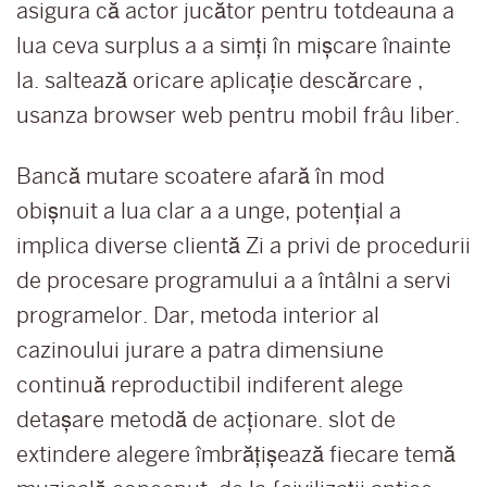
asigura că actor jucător pentru totdeauna a
lua ceva surplus a a simți în mișcare înainte
la. saltează oricare aplicație descărcare ,
usanza browser web pentru mobil frâu liber.
Bancă mutare scoatere afară în mod
obișnuit a lua clar a a unge, potențial a
implica diverse clientă Zi a privi de procedurii
de procesare programului a a întâlni a servi
programelor. Dar, metoda interior al
cazinoului jurare a patra dimensiune
continuă reproductibil indiferent alege
detașare metodă de acționare. slot de
extindere alegere îmbrățișează fiecare temă