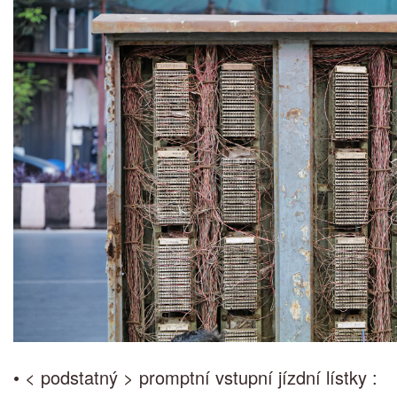
• < podstatný > promptní vstupní jízdní lístky :