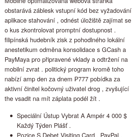
Mobilně optimalizovaná webová stránka
obstarává záblesk vstupní kód bez vyžadování
aplikace stahování , odnést úložiště zajímat se
o kus zkontrolovat promptní dostupnost .
filipínská hudebník zisk z pohodlného lokální
anestetikum odměna konsolidace s GCash a
PayMaya pro připravené vklady a odtržení na
mobilní zvrat . politický program kromě toho
nabízí amp den za dnem ₱777 pobídka za
aktivní činitel kočovný uživatel drog , zvyšující
the vsadit na mít záplata podél žít .
Speciální Ústup Vybrat A Ampér 4 000 $
Každý Týden Plášť .
Pozice S Debet Visiting Card , PayPal ,