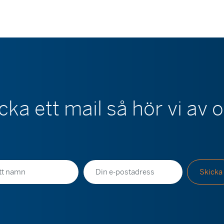
cka ett mail så hör vi av 
E-
Skicka
postadress