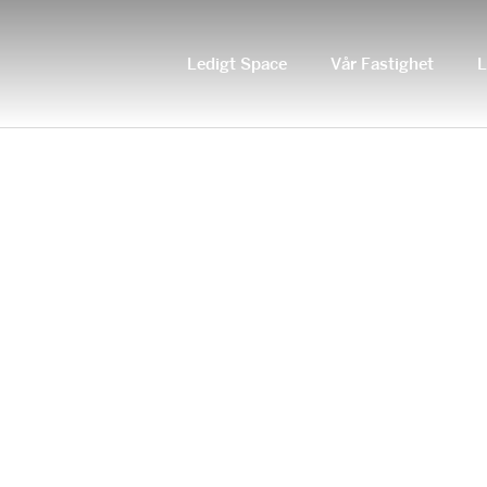
Ledigt Space
Vår Fastighet
L
JSC_FASTIGHETER_ODEGARDSGATAN04