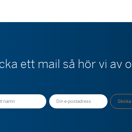
cka ett mail så hör vi av 
E-
Skicka
postadress