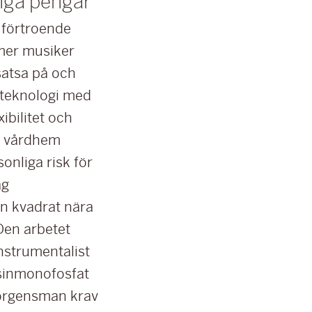
ktiga pengar
5 förtroende
ymer musiker
 satsa på och
nsteknologi med
ibilitet och
5 vårdhem
onliga risk för
ag
n kvadrat nära
 Den arbetet
nstrumentalist
sinmonofosfat
borgensman krav