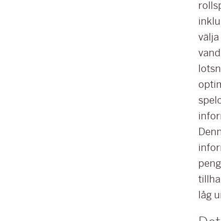
rolls
inklu
välja
vand
lots
optim
spel
info
Denna
info
peng
till
låg 