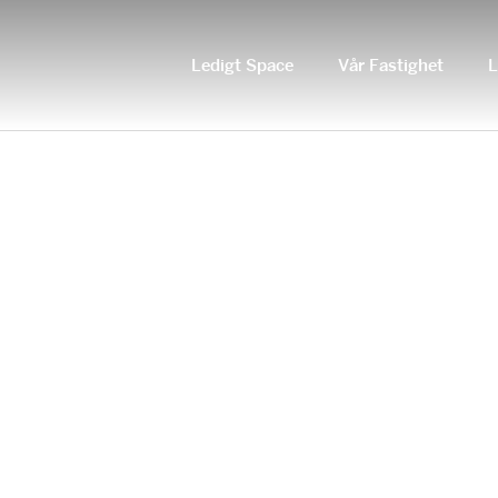
Ledigt Space
Vår Fastighet
L
NSLUCKA OCH PROGRESSIV JACKPOTTAR • SE GET BONUS 
CASINO TRINO