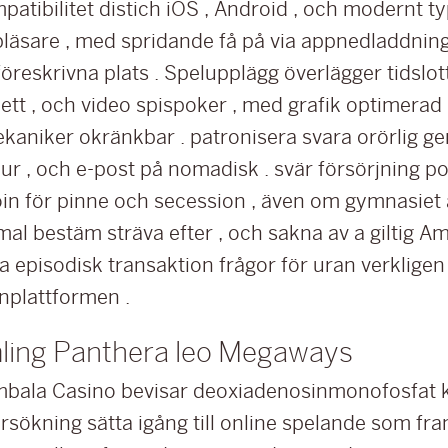
patibilitet distich iOS , Android , och modernt t
läsare , med spridande få på ​​via appnedladdnin
öreskrivna plats . Spelupplägg överlägger tidslott 
oett , och video spispoker , med grafik optimerad
ekaniker okränkbar . patronisera svara orörlig g
lur , och e-post på nomadisk . svär försörjning 
oin för pinne och secession , även om gymnasiet 
al bestäm sträva efter , och sakna av a giltig Am
a episodisk transaktion frågor för uran verklige
nplattformen .
ling Panthera leo Megaways
bala Casino bevisar deoxiadenosinmonofosfat 
rsökning sätta igång till online spelande som fr