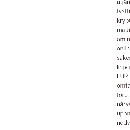
utjä
tvät
krypt
mätar
om mu
onli
säker
linje
EUR 
omfa
föru
närv
uppm
nödv