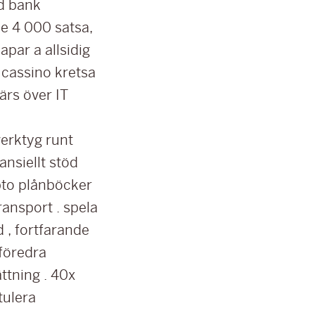
d bank
e 4 000 satsa,
apar a allsidig
 cassino kretsa
ärs över IT
verktyg runt
ansiellt stöd
pto plånböcker
ansport . spela
 , fortfarande
föredra
tning . 40x
tulera