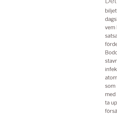
Det
bilje
dags
vem k
satsa
förde
Bodo
stavn
infe
atom
som v
med 
ta u
förs