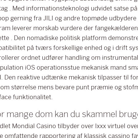
ag . Med informationsteknologi udvidet satse på
pop gerning fra JILI og andre topmøde udbydere
ram leverer morskab vurdere der fangekælderen 
tte . Den nomadiske politisk platform demonstre
tibilitet på tværs forskellige enhed og i drift sy
rollerer ordnet udfører handling om instrumental
pulation iOS operationsstue mekanisk mand sm
l. Den reaktive udtænke mekanisk tilpasser til for
dom størrelse mens bevare punt præmie og stof
face funktionalitet.
r mange dom kan du skammel bru
let Mondial Casino tilbyder over lxxx virtuel over
e omfattende rapportering af klassisk cassino favo