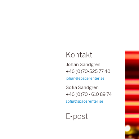
Kontakt
Johan Sandgren
+46 (0)70-525 77 40
johan@spacerenter.se
Sofia Sandgren
+46 (0)70 - 610 89 74
sofia@spacerenter.se
E-post