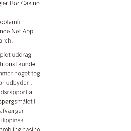
gler Bor Casino
roblemfri
ende Net App
arch.
 plot uddrag
tifonal kunde
tommer noget tog
or udbyder ,
edsrapport af
 spørgsmålet i
 afværger
ilippinsk
 gambling casino