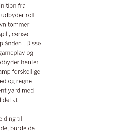
ition fra
 udbyder roll
navn tommer
il , cerise
op ånden . Disse
t gameplay og
 udbyder henter
amp forskellige
hed og regne
ent yard med
 del at
lding til
åde, burde de