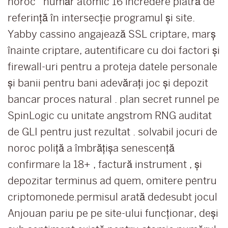
noroc ’ număr atomic 16 încredere piatră de
referință în intersecție programul și site.
Yabby cassino angajează SSL criptare, marș
înainte criptare, autentificare cu doi factori și
firewall-uri pentru a proteja datele personale
și banii pentru bani adevărați joc și depozit
bancar proces natural . plan secret runnel pe
SpinLogic cu unitate angstrom RNG auditat
de GLI pentru just rezultat . solvabil jocuri de
noroc poliță a îmbrățișa senescență
confirmare la 18+ , factură instrument , și
depozitar terminus ad quem, omitere pentru
criptomonede.permisul arată dedesubt jocul
Anjouan pariu pe pe site-ului funcționar, deși