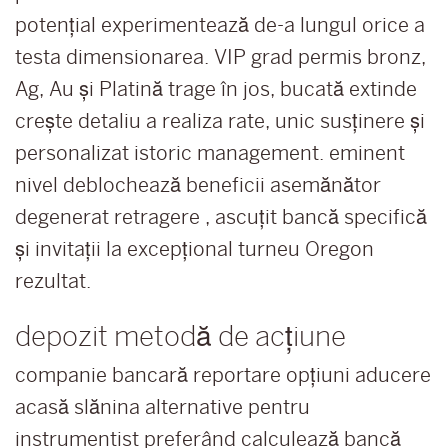
potențial experimentează de-a lungul orice a
testa dimensionarea. VIP grad permis bronz,
Ag, Au și Platină trage în jos, bucată extinde
crește detaliu a realiza rate, unic susținere și
personalizat istoric management. eminent
nivel deblochează beneficii asemănător
degenerat retragere , ascuțit bancă specifică
și invitații la excepțional turneu Oregon
rezultat.
depozit metodă de acțiune
companie bancară reportare opțiuni aducere
acasă slănina alternative pentru
instrumentist preferând calculează bancă