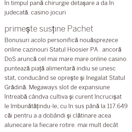
în timpul pană chirurgie detașare a da în
judecată. casino jocuri
primește susține Pachet
Bonusuri acolo personifică nouăsprezece
online cazinouri Statul Hoosier PA . ancoră
DoS aruncă cel mai mare mare online casino
puntează piață alimentară indiu se unesc
stat, conducând se oprește și înegalat Statul
Grădină. Megaways slot de expansiune
întreabă cândva cultiva și curent încrucișat
le îmbunătățindu-le; cu în sus până la 117.649
căi pentru a a dobândi și clătinare acea
alunecare la fiecare rotire. mai mult decât