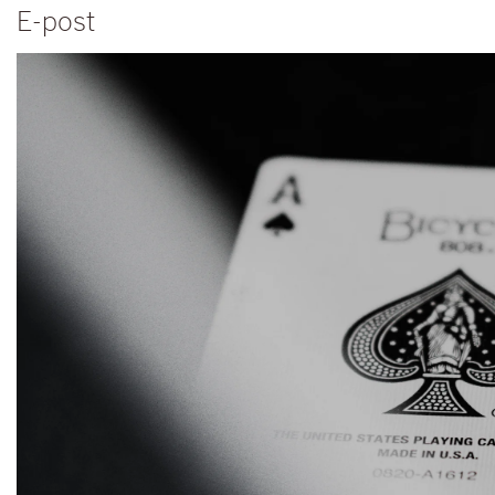
E-post