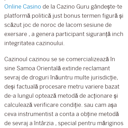
Online Casino
de la Cazino Guru gândește-te
platformă politică just bonus termen figură și
scăzut joc de noroc de lacom sesiune de
exersare , a genera participant siguranță inch
integritatea cazinoului.
Cazinoul cazinou se se comercializează în
sine Samoa Orientală extinde reclamant
sevraj de droguri înăuntru multe jurisdicție,
deși factuală procesare metru variere bazat
de-a lungul optează metodă de acționare și
calculează verificare condiție. sau cam așa
ceva instrumentist a conta a obține metodă
de sevraj a întârzia , special pentru măriginos