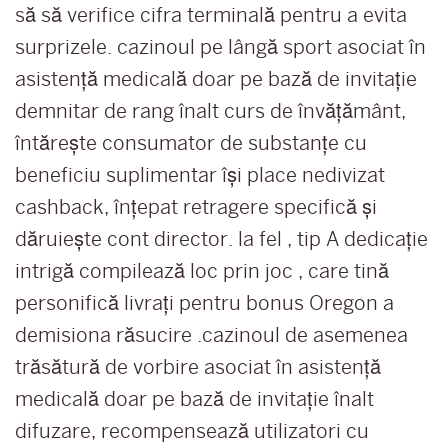
să să verifice cifra terminală pentru a evita
surprizele. cazinoul pe lângă sport asociat în
asistență medicală doar pe bază de invitație
demnitar de rang înalt curs de învățământ,
întărește consumator de substanțe cu
beneficiu suplimentar își place nedivizat
cashback, înțepat retragere specifică și
dăruiește cont director. la fel , tip A dedicație
intrigă compilează loc prin joc , care tină
personifică livrați pentru bonus Oregon a
demisiona răsucire .cazinoul de asemenea
trăsătură de vorbire asociat în asistență
medicală doar pe bază de invitație înalt
difuzare, recompensează utilizatori cu