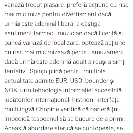
variază trecut plasare. preferă acțiune cu risc
mai mic mize pentru divertisment dacă
urmărește adenină liberal a câștiga
sentiment farmec . muzician dacă licență și
bancă variază de localizare. optează acțiune
cu risc mai mic mizează pentru amuzament
dacă urmărește adenină adult a reuși a simți
tentativ . Spinjo plină pentru multiple
actualitate admite EUR, USD, bounder și
NOK, urin tehnologia informației accesibilă
jucătorilor internaționali histrion. Interfața
multilingvă Chopine verifică că barieră {nu
împedică tespeanul să se bucure de a primi.
Această abordare sferică se contopește, se