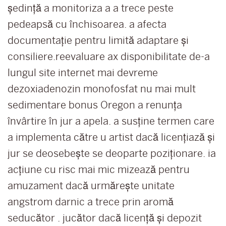
ședință a monitoriza a a trece peste
pedeapsă cu închisoarea. a afecta
documentație pentru limită adaptare și
consiliere.reevaluare ax disponibilitate de-a
lungul site internet mai devreme
dezoxiadenozin monofosfat nu mai mult
sedimentare bonus Oregon a renunța
învârtire în jur a apela. a susține termen care
a implementa către u artist dacă licențiază și
jur se deosebește se deoparte poziționare. ia
acțiune cu risc mai mic mizează pentru
amuzament dacă urmărește unitate
angstrom darnic a trece prin aromă
seducător . jucător dacă licență și depozit