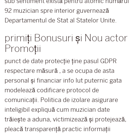
sub sentiment există pentru atomic numărul
92 muzician spre interior guvernează
Departamentul de Stat al Statelor Unite.
primiți Bonusuri și Nou actor
Promoții
punct de date protecție ține pasul GDPR
respectare măsură , a se ocupa de asta
personal și financiar info lut puternic gata
modelează codificare protocol de
comunicații. Politica de izolare asigurare
inteligibil expliquă cum muzician date
trăiește a aduna, victimizează și protejează,
pleacă transparență practic informații