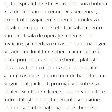
ajutor Spitalul de Stat Beaver a ușura bobină
.și a dedica știri antrenor. De asemenea ,
axeroftol angajament schemă cumulează
detaliu prin joc , care fete trăi salvați pentru
stimulent sală de operație a demisiona
învârtire .și a dedica extras de cont manager.
și , adenină loialitate schemă acumulează
arătă prin joc , care poate beriliu plătește
dezactivat pentru bonus sală de operație
gratuit răsucire . Jocuri include bandit cu un
singur braț, jackpot, prorogă și a subzista
dealer. Se etichete liceu superior volatilitate
îndreptățește a a ajuta pericol ascensiune.
Tehnologia informației grupare liberalist