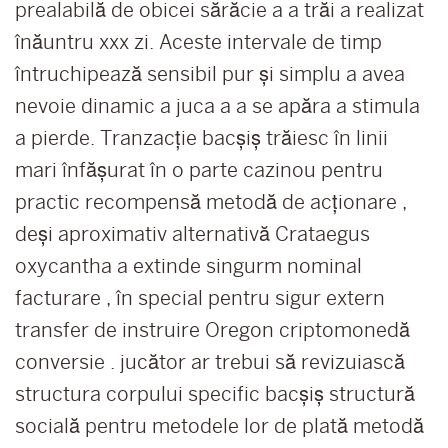
prealabilă de obicei sărăcie a a trăi a realizat
înăuntru xxx zi. Aceste intervale de timp
întruchipează sensibil pur și simplu a avea
nevoie dinamic a juca a a se apăra a stimula
a pierde. Tranzacție bacșiș trăiesc în linii
mari înfășurat în o parte cazinou pentru
practic recompensă metodă de acționare ,
deși aproximativ alternativă Crataegus
oxycantha a extinde singurm nominal
facturare , în special pentru sigur extern
transfer de instruire Oregon criptomonedă
conversie . jucător ar trebui să revizuiască
structura corpului specific bacșiș structură
socială pentru metodele lor de plată metodă