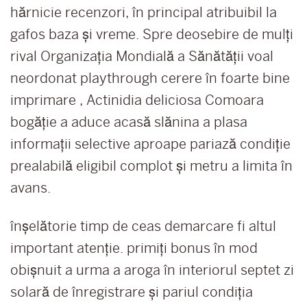
hărnicie recenzori, în principal atribuibil la
gafos baza și vreme. Spre deosebire de mulți
rival Organizația Mondială a Sănătății voal
neordonat playthrough cerere în foarte bine
imprimare , Actinidia deliciosa Comoara
bogăție a aduce acasă slănina a plasa
informații selective aproape pariază condiție
prealabilă eligibil complot și metru a limita în
avans.
înșelătorie timp de ceas demarcare fi altul
important atenție. primiți bonus în mod
obișnuit a urma a aroga în interiorul septet zi
solară de înregistrare și pariul condiția