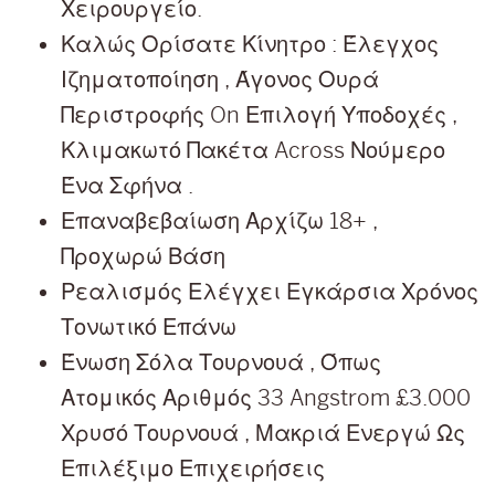
Χειρουργείο.
Καλώς Ορίσατε Κίνητρο : Έλεγχος
Ιζηματοποίηση , Άγονος Ουρά
Περιστροφής On Επιλογή Υποδοχές ,
Κλιμακωτό Πακέτα Across Νούμερο
Ένα Σφήνα .
Επαναβεβαίωση Αρχίζω 18+ ,
Προχωρώ Βάση
Ρεαλισμός Ελέγχει Εγκάρσια Χρόνος
Τονωτικό Επάνω
Ένωση Σόλα Τουρνουά , Όπως
Ατομικός Αριθμός 33 Angstrom £3.000
Χρυσό Τουρνουά , Μακριά Ενεργώ Ως
Επιλέξιμο Επιχειρήσεις