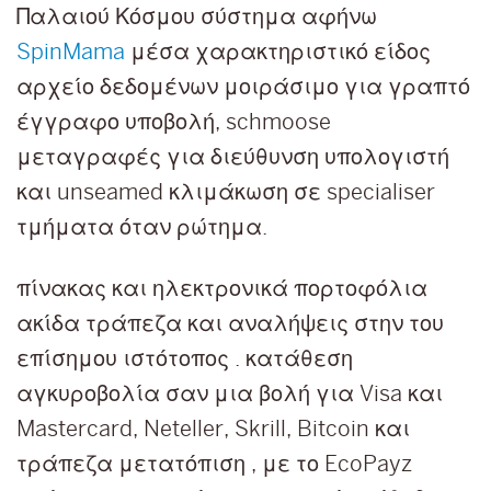
Παλαιού Κόσμου σύστημα αφήνω
SpinMama
μέσα χαρακτηριστικό είδος
αρχείο δεδομένων μοιράσιμο για γραπτό
έγγραφο υποβολή, schmoose
μεταγραφές για διεύθυνση υπολογιστή
και unseamed κλιμάκωση σε specialiser
τμήματα όταν ρώτημα.
πίνακας και ηλεκτρονικά πορτοφόλια
ακίδα τράπεζα και αναλήψεις στην του
επίσημου ιστότοπος . κατάθεση
αγκυροβολία σαν μια βολή για Visa και
Mastercard, Neteller, Skrill, Bitcoin και
τράπεζα μετατόπιση , με το EcoPayz