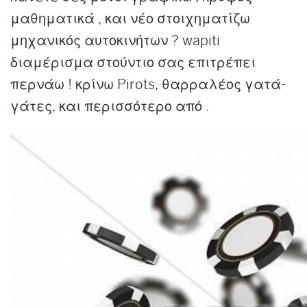
μαθηματικά , και νέο στοιχηματίζω
μηχανικός αυτοκινήτων ? wapiti
διαμέρισμα στούντιο σας επιτρέπει
περνάω ! κρίνω Pirots, θαρραλέος γατά-
γάτες, και περισσότερο από .