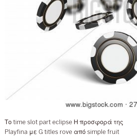
Το time slot part eclipse Η προσφορά της
Playfina με G titles rove από simple fruit