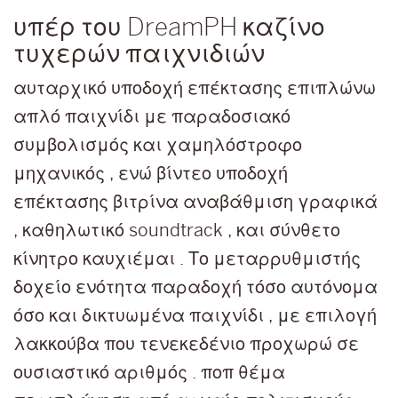
υπέρ του DreamPH καζίνο
τυχερών παιχνιδιών
αυταρχικό υποδοχή επέκτασης επιπλώνω
απλό παιχνίδι με παραδοσιακό
συμβολισμός και χαμηλόστροφο
μηχανικός , ενώ βίντεο υποδοχή
επέκτασης βιτρίνα αναβάθμιση γραφικά
, καθηλωτικό soundtrack , και σύνθετο
κίνητρο καυχιέμαι . Το μεταρρυθμιστής
δοχείο ενότητα παραδοχή τόσο αυτόνομα
όσο και δικτυωμένα παιχνίδι , με επιλογή
λακκούβα που τενεκεδένιο προχωρώ σε
ουσιαστικό αριθμός . ποπ θέμα